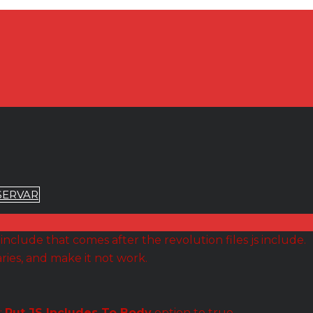
SERVAR
include that comes after the revolution files js include.
aries, and make it not work.
:
Put JS Includes To Body
option to true.