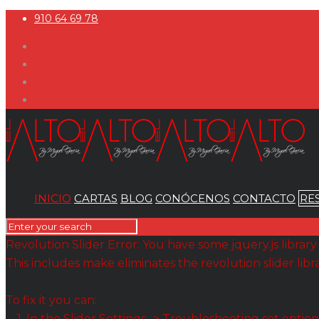
910 64 69 78
INICIO
CARTAS
BLOG
CONÓCENOS
CONTACTO
RE
Revolution Slider Error: You have some jquery.js library 
This includes make eliminates the revolution slider libr
To fix it you can:
1. In the Slider Settings -> Troubleshooting set option