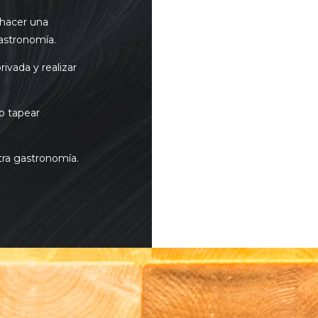
 hacer una
gastronomía.
ivada y realizar
o tapear
ra gastronomía.