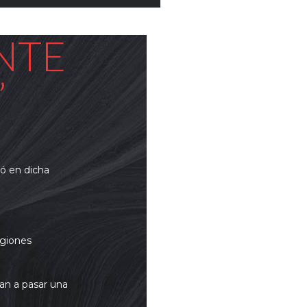
NTE
”
có en dicha
egiones
tan a pasar una