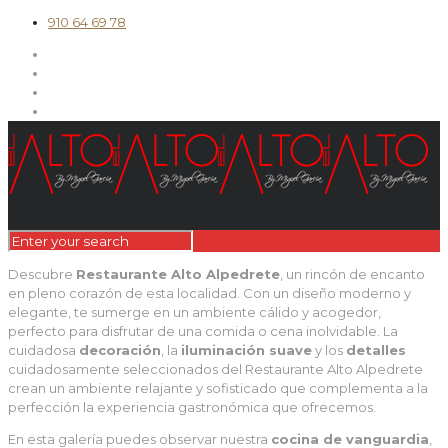
910 64 69 78
Descubre
Restaurante Alto Alpedrete
, un rincón de encanto
en pleno corazón de esta localidad. Con un diseño moderno y
elegante, te sumerge en un ambiente cálido y acogedor,
perfecto para disfrutar de una comida o cena inolvidable. La
cuidadosa
decoración
, la
iluminación suave
y los
detalles
cuidadosamente seleccionados del Restaurante Alto Alpedrete
crean un ambiente relajante y sofisticado que complementa a la
perfección la experiencia gastronómica que ofrecemos.
En esta galería puedes observar nuestra
cocina de vanguardia
,