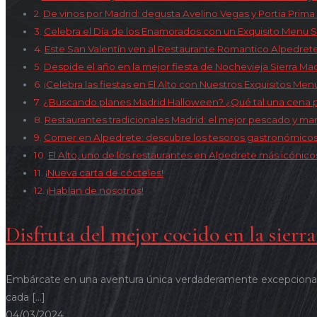
De vinos por Madrid: degusta Avelino Vegas y Portia Prima 
Celebra el Día de los Enamorados con un Exquisito Menu S
Este San Valentín ven al Restaurante Romantico Alpedret
Despide el año en la mejor fiesta de Nochevieja Sierra Mad
¡Celebra las fiestas en El Alto con Nuestros Exquisitos Me
¿Buscando planes Madrid Halloween? ¿Qué tal una cena pa
Restaurantes tradicionales Madrid: el mejor pescado y mari
Comer en Alpedrete: descubre los tesoros gastronómicos 
El Alto, uno de los restaurantes en Alpedrete más icónico
¡Nueva carta de cócteles!
¡Hablan de nosotros!
Disfruta del mejor cocido en la sierr
Embárcate en una aventura única verdaderamente excepcional mie
cada
[…]
04/03/2024