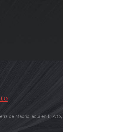
lto
ra de Madrid, aquí en El Alto,