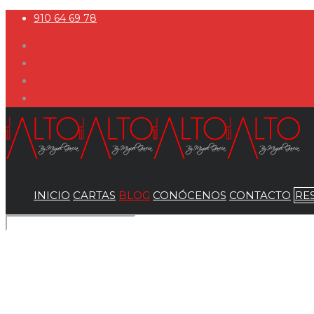
910 64 69 78
INICIO
CARTAS
BLOG
CONÓCENOS
CONTACTO
RE