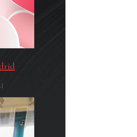
drid
…]