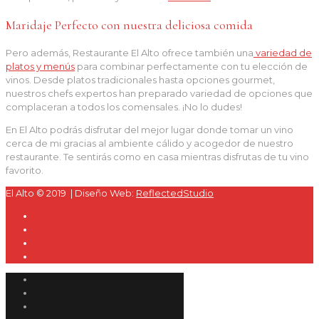
Maridaje Perfecto con nuestra deliciosa comida
Pero además, Restaurante El Alto ofrece también una
variedad de
platos y menús
para combinar perfectamente con tu elección de
vinos. Desde platos tradicionales hasta opciones gourmet,
nuestros chefs expertos han preparado variedad de opciones que
complaceran a todos los comensales. ¡No lo dudes!
En El Alto podrás disfrutar del mejor lugar donde tomar un vino
cerca de mi gracias al ambiente cálido y acogedor de nuestro
restaurante. Te sentirás como en casa mientras disfrutas de tu vino
favorito.
El Alto © 2019 | Diseño Web:
ReflectedStudio